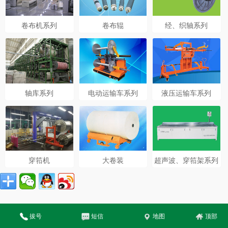
卷布机系列
卷布辊
经、织轴系列
轴库系列
电动运输车系列
液压运输车系列
穿筘机
大卷装
超声波、穿筘架系列
拔号
短信
地图
顶部