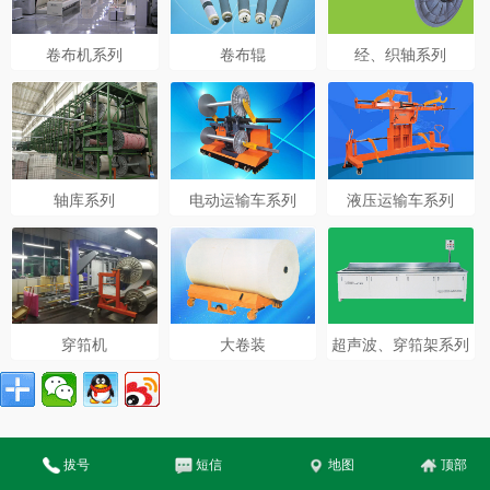
卷布机系列
卷布辊
经、织轴系列
轴库系列
电动运输车系列
液压运输车系列
穿筘机
大卷装
超声波、穿筘架系列
拔号
短信
地图
顶部